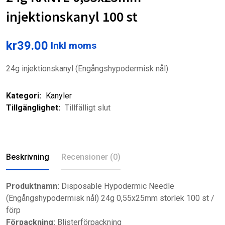
injektionskanyl 100 st
kr
39.00
Inkl moms
24g injektionskanyl (Engångshypodermisk nål)
Kategori:
Kanyler
Tillgänglighet:
Tillfälligt slut
Beskrivning
Recensioner (0)
Produktnamn:
Disposable Hypodermic Needle
(Engångshypodermisk nål) 24g 0,55x25mm storlek 100 st /
förp
Förpackning:
Blisterförpackning