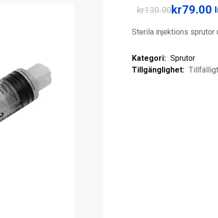
kr
79.00
I
kr
130.00
Det
Det
Sterila injektions spruto
ursprungliga
nuvarande
priset
priset
Kategori:
Sprutor
var:
är:
Tillgänglighet:
Tillfällig
kr130.00.
kr79.00.