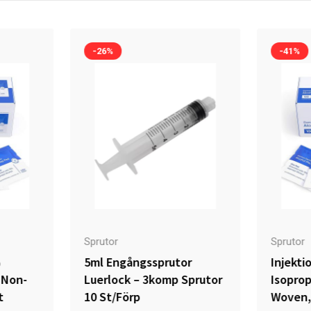
-26%
-41%
Sprutor
Sprutor
%
5ml Engångssprutor
Injekti
 Non-
Luerlock – 3komp Sprutor
Isoprop
t
10 St/förp
Woven, 