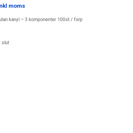
nkl moms
r utan kanyl – 3 komponenter 100st / forp
t slut