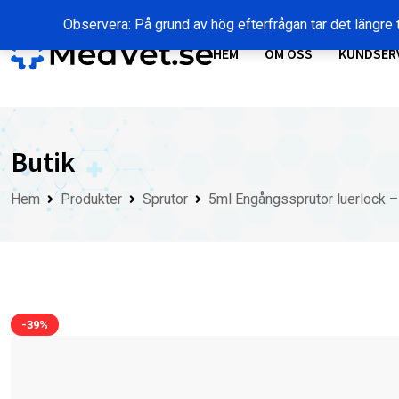
Skip
Observera: På grund av hög efterfrågan tar det längre t
to
content
HEM
OM OSS
KUNDSER
Butik
Hem
Produkter
Sprutor
5ml Engångssprutor luerlock –
-39%