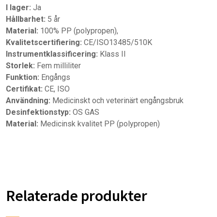
I lager:
Ja
Hållbarhet:
5 år
Material:
100% PP (polypropen),
Kvalitetscertifiering:
CE/ISO13485/510K
Instrumentklassificering:
Klass II
Storlek:
Fem milliliter
Funktion:
Engångs
Certifikat:
CE, ISO
Användning:
Medicinskt och veterinärt engångsbruk
Desinfektionstyp:
OS GAS
Material:
Medicinsk kvalitet PP (polypropen)
Relaterade produkter