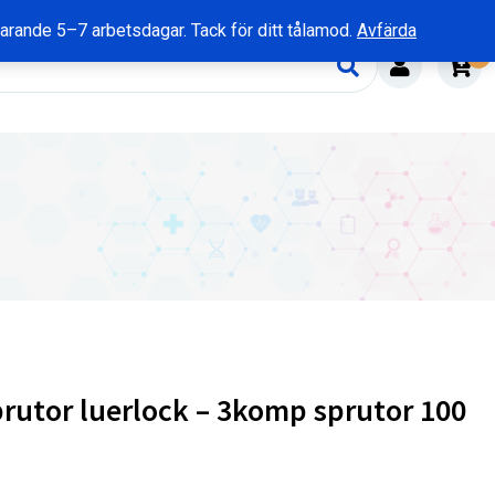
rvarande 5–7 arbetsdagar. Tack för ditt tålamod.
Avfärda
0
rutor luerlock – 3komp sprutor 100