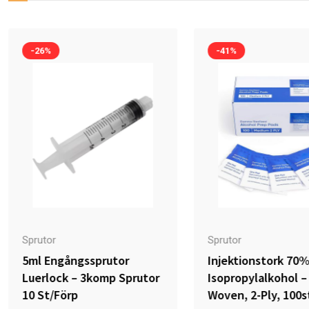
-26%
-41%
Sprutor
Sprutor
5ml Engångssprutor
Injektionstork 70
Luerlock – 3komp Sprutor
Isopropylalkohol –
10 St/förp
Woven, 2-Ply, 100s