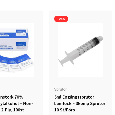
-26%
Sprutor
onstork 70%
5ml Engångssprutor
ylalkohol – Non-
Luerlock – 3komp Sprutor
2-Ply, 100st
10 St/förp