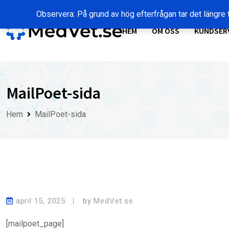
Skip
Observera: På grund av hög efterfrågan tar det längre t
to
content
HEM
OM OSS
KUNDSER
MailPoet-sida
Hem
MailPoet-sida
april 15, 2025
by
MedVet.se
[mailpoet_page]